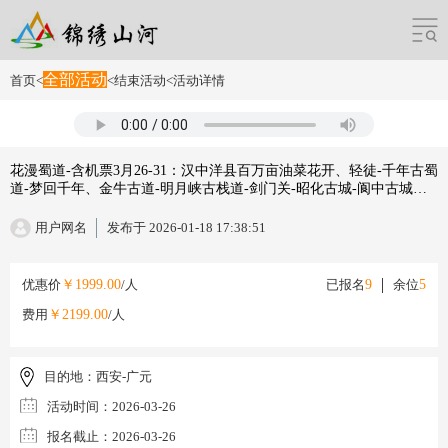
全部活动
首页
<
<
结束活动
<
活动详情
花漫蜀道-含机票3月26-31：汉中洋县百万亩油菜花开、轻徒-千年古蜀
道-梦回千年、金牛古道-明月峡古栈道-剑门关-昭化古城-阆中古城、
傥骆古道、等地六日
用户网名
发布于 2026-01-18 17:38:51
优惠价
￥1999.00
/人
已报名
9
余位
5
费用
￥2199.00
/人
目的地：
西安-广元
活动时间：
2026-03-26
报名截止：
2026-03-26