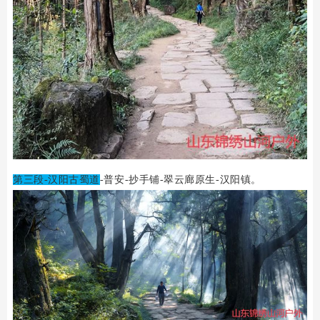
第三段-
汉阳古蜀道
-普安-抄手铺-翠云廊原生-汉阳镇。