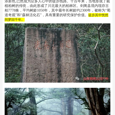
添新色,已然成为众多人心中的徒步线路。千百年来，当地形成了栽
植柏树的传统，由此形成了川北最大的柏林区。剑阁县境内现存古
柏7778株，平均树龄1050年，其中最年长树龄约2300年，被称为“蜀
道奇观”和“森林活化石”，具有重要的研究保护价值。
徒步其中恍然
间梦回千年。