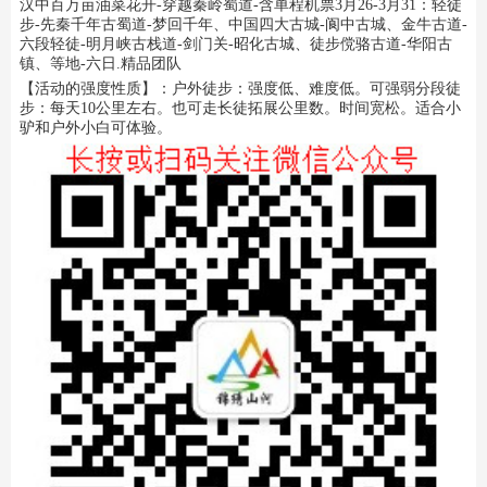
汉中百万亩油菜花开-穿越秦岭蜀道-
含单程机票3
月26-3月31：轻徒
步-先秦千年古蜀道-梦回千年、中国四大古城-阆中古城、金牛古道-
六段轻徒-明月峡古栈道-剑门关-昭化古城、徒步傥骆古道-华阳古
镇、等地-六日.精品团队
【活动的强度性质】：户外徒步：强度低、难度低。可强弱分段徒
步：每天10公里左右。也可走长徒拓展公里数。时间宽松。适合小
驴和户外小白可体验。