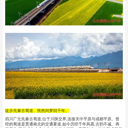
徒步先秦古蜀道、恍然间梦回千年。
四川广元先秦古蜀道,位于川陕交界,连接关中平原与成都平原。曾
经的蜀道是贯通南北的交通要道,如今历经千年风霜,古韵不减、再