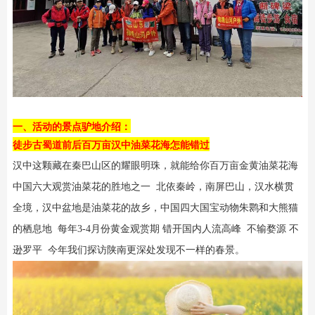
一、活动的景点驴地介绍：
徒步古蜀道前后百万亩汉中油菜花海怎能错过
汉中这颗藏在秦巴山区的耀眼明珠，就能给你百万亩金黄油菜花海
中国六大观赏油菜花的胜地之一 北依秦岭，南屏巴山，汉水横贯
全境，汉中盆地是油菜花的故乡，
中国四大国宝动物朱鹮和大熊猫
的栖息地 每年3-4月份黄金观赏期 错开国内人流高峰 不输婺源 不
逊罗平 今年我们探访陕南更深处发现不一样的春景。