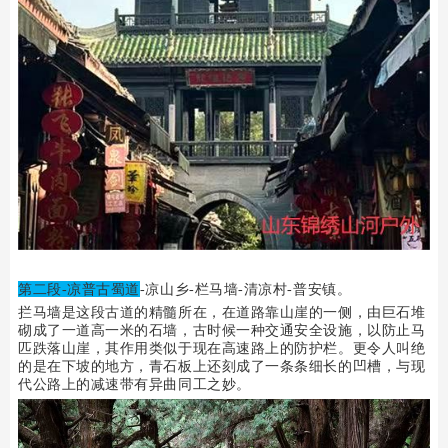
第二段-
凉普古蜀道
-
凉山乡-栏马墙-清凉村-
普安镇。
拦马墙是这段古道的精髓所在，在道路靠山崖的一侧，由巨石堆
砌成了一道高一米的石墙，古时候一种交通安全设施，以防止马
匹跌落山崖，其作用类似于现在高速路上的防护栏。更令人叫绝
的是在下坡的地方，青石板上还刻成了一条条细长的凹槽，与现
代公路上的减速带有异曲同工之妙。