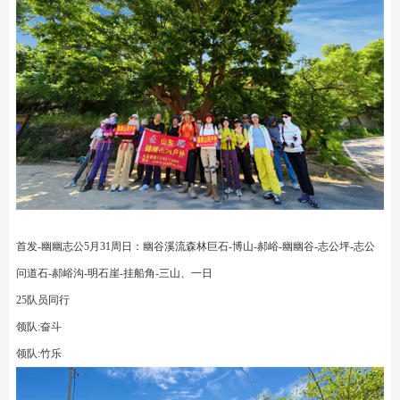
首发-幽幽志公5月31周日：幽谷溪流森林巨石-博山-郝峪-幽幽谷-志公坪-志公
问道石-郝峪沟-明石崖-挂船角-三山、一日
25队员同行
领队:奋斗
领队:竹乐