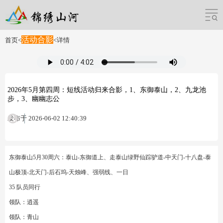
活动合影
首页
<
<
详情
2026年5月第四周：短线活动归来合影，1、东御泰山，2、九龙池
步，3、幽幽志公
发布于 2026-06-02 12:40:39
东御泰山5月30周六：泰山-东御道上、走泰山绿野仙踪驴道-中天门-十八盘-泰
山极顶-北天门-后石坞-天烛峰、强弱线、一日
35 队员同行
领队：逍遥
领队：青山