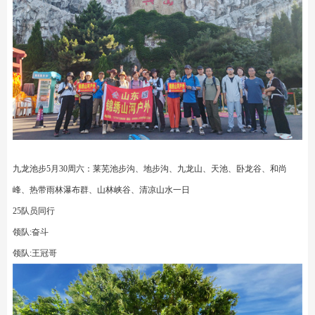
九龙池步5月30周六：莱芜池步沟、地步沟、九龙山、天池、卧龙谷、和尚
峰、热带雨林瀑布群、山林峡谷、清凉山水一日
25队员同行
领队:奋斗
领队:王冠哥