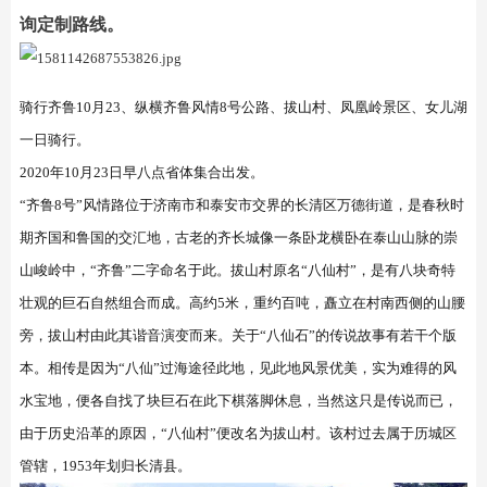
询定制路线。
骑行齐鲁10月23、纵横齐鲁风情8号公路、拔山村、凤凰岭景区、女儿湖
一日骑行。
2020年10月23日早八点省体集合出发。
“齐鲁8号”风情路位于济南市和泰安市交界的长清区万德街道，是春秋时
期齐国和鲁国的交汇地，古老的齐长城像一条卧龙横卧在泰山山脉的崇
山峻岭中，“齐鲁”二字命名于此。
拔山村原名“八仙村”，是有八块奇特
壮观的巨石自然组合而成。高约5米，重约百吨，矗立在村南西侧的山腰
旁，拔山村由此其谐音演变而来。关于“八仙石”的传说故事有若干个版
本。相传是因为“八仙”过海途径此地，见此地风景优美，实为难得的风
水宝地，便各自找了块巨石在此下棋落脚休息，当然这只是传说而已，
由于历史沿革的原因，“八仙村”便改名为拔山村。该村过去属于历城区
管辖，1953年划归长清县。