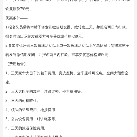
第二日：住宿地出发杭州：九溪十八涧加十里琅珰徒步：绝美小众徒步路线-九
溪烟树-九溪十八涧-龙井村-十里琅珰-杭州西湖群山-真际院-云溪竹径-后住宿桐
庐县附近品尝当地美食。11公里左右拔高400米左右
第三日：住宿地出发-徒步现实版富春山居图：竹林、瀑布和千年青石板路串起
5个绝美古村-马岭古道-芦茨村-铁索桥-蟹坑月牙坝-邵家村-卯坪村-石舍村。10
公里左右。
第四日：住宿地-无锡中国最受欢迎古道之一军嶂古道、俯瞰太湖、俯瞰蠡湖、
徒步千年古道、8公里小环线、后返回济南约20点左到达
结束返程济南-20点左右到达济南。
三、活动的性质强度：
户外旅行-轻徒：强度低、难度低、适合亲子户外、新驴小白体验。适合所有身
体健康的户外爱好者、
第一天：状元古道5公里左右累计爬升200米左右
第二天：九溪十八涧古道加十里琅珰古道11公里左右全程古道累计拔高400米
左右