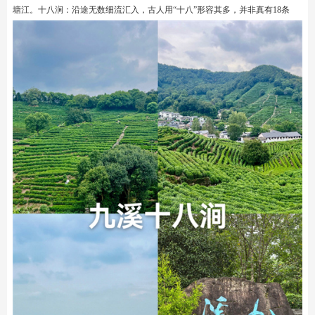
塘江。十八涧：沿途无数细流汇入，古人用“十八”形容其多，并非真有18条