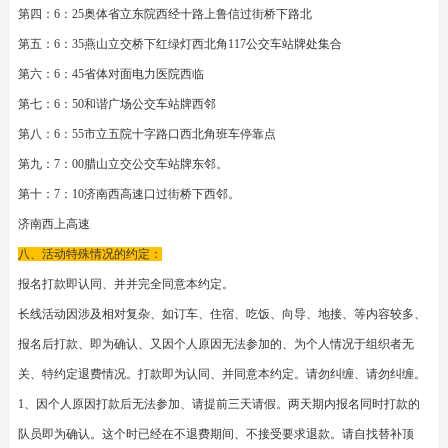
关于打款确认后的活动通知：多日活动-出队通知在活动开始前两天建立活动专
属群、专属群内发出。同时各个微信群内会有提示。请大家耐心等待。如果过
时没有收到、请主动与报名时的相对应的组织方微信联系。
六、活动报名的缴费说明：
【缴款说明】 ：报名结束后请以最快时间缴费。
1、微信好友内转账缴费-报名时已经联系组织方的微信号、对应微信好友内转
账缴费即可。
2、支付宝转账缴费、支付宝账号-13793138608王萌。转账缴费-后截图用微信
私聊通知报名时对应的微信。
3、银行打款：银行卡号：6228480258884019070农行王萌。后致电
13793138608手机号通知。