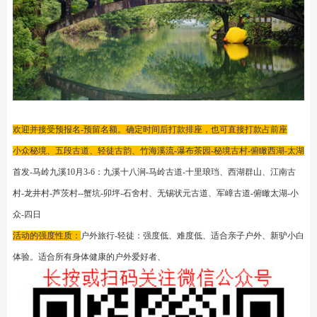
欢迎并接受预报名-预留名额。确定时间后打款排座，也可直接打款占前座
小众秘境、五段古道、轻徒古韵、竹海溪流-瀑布茶园-秘境古村-俯瞰西湖-太湖
首发-马岭九溪10月3-6：九溪十八涧-马岭古道-十里琅珰、西湖群山、江南古
村-龙井村-芦茨村--蟹坑-卯坪-石舍村、无锡状元古道、军嶂古道-俯瞰太湖-小
众-四日
活动的强度性质：
户外旅行-轻徒：强度低、难度低、适合亲子户外、新驴小白
体验。适合所有身体健康的户外爱好者、