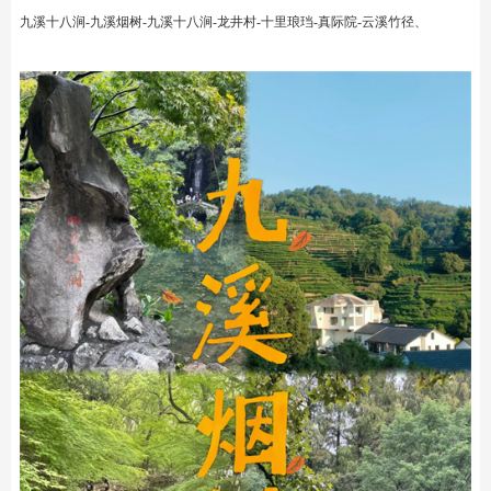
九溪十八涧-九溪烟树-九溪十八涧-龙井村-十里琅珰-真际院-云溪竹径、