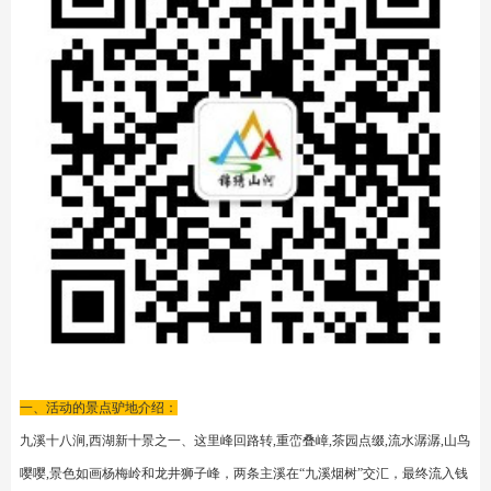
一、活动的景点驴地介绍：
九溪十八涧,西湖新十景之一、这里峰回路转,重峦叠嶂,茶园点缀,流水潺潺,山鸟
嘤嘤,景色如画杨梅岭和龙井狮子峰，两条主溪在“九溪烟树”交汇，最终流入钱