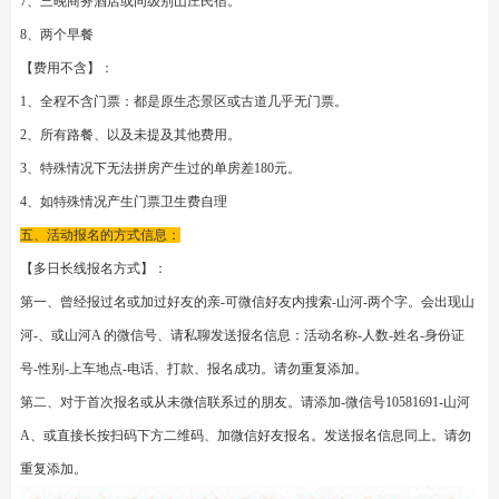
第三天：富春山居图-马岭古道10公里左右、全程森林溪流古道古村、几乎无拔
高。
第四天：军嶂古道7公里左右累计爬升100米左右
四、活动费用的明细：
【活动费用】：20人成型费用共计799元/人、优惠价格：699元/人。
特别备
注：独立成团、不拼团不送人、如最终打款队员（不含领队）低于19人出发将
恢复原价799元。
优惠条件——
1.报名队员需将本帖子转发到微信朋友圈、续转发三天、并报名两日内打款。
报名时请出示转发截图方可享受优惠价格 699元。
2.参加本俱乐部三次短线活动以上或一次长线活动以上的老队员，需将本帖子
转发到微信朋友圈、并报名两日内打款。可享受优惠价格 699 元。
【费用包含】
1、三天豪华大巴车的包车费用。真皮座椅、全车座椅可充电。空间大预留空
座。