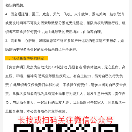
长线活动因涉及相对复杂、如订车、住宿、吃饭、向导、地接、等内容较多、
报名后打款、即为确认、又因个人原因无法参加的、为个人情况于组织者无
关、特约定退费情况。打款即为认同、并同意本约定。请勿纠缠、请勿纠缠。
1、因个人原因打款后无法参加、请提前三天请假。两天期内报名同时打款的
队员即为确认。这个时已经在不退费期间、不接受要求退款。请自找替补顶
替。但如清明、五一、端午、中秋、十一、元旦、春节等国假日请提前四天提
出。
2、其它时间因个人原因无法参加的请及时与组织者联系、即协商退费事宜。
请相互理解、报名阅读后为自愿接受。请共同维护。
九、活动的要求注意事项：
1、户外的活动不同于传统旅游活动，对参加队员的安全、环保、守时和团队
协作精神要求较高。较真、挑剔、无时间观念者、没有团队精神、个性超强、
爱出风头、自私自利者、自以为交费了就得享受到五星级旅行社待遇，稍有不
顺即风言风语者!请不要报名。
2、领队是活动的核心领导者，负责组织、带队、协调、联络等工作，对活动