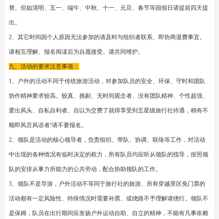
4、特别备注：多日长线活动-按照打款顺序排座。特此说明。
七、时间地点：到达时间会受路况影响-请理解。但请提前到达。
第一：6：10邢村立交桥站牌，过街桥下路北。
第二：6：15林家庄站牌过街天桥下路北
第三：6：20经十路凤凰路交叉口西路北30米
第四：6：25奥体省立东院西经十路上鲁信过街桥下路北
第五：6：35燕山立交桥下红绿灯西北角117公交车站牌处集合
第六：6：45省体对面电力医院西临
第七：6：50和谐广场公交车站牌西邻
第八：6：55市立五院十字路口西北角班车停靠点
第九：7：00腊山立交公交车站牌东邻。
第十：7：10济南西高速口过街桥下西邻。
济南西上高速
八、活动特殊情况的约定：
报名打款即认同、并并完全同意本约定。