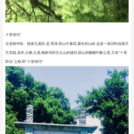
十里琅珰"
古道精华段、链接九溪段-是 西湖 群山中最高,最长的山岭.这是一条旧时连接天
竺灵隐,龙井,云栖,九溪,梅家坞和五云山的捷径,因山岗蜿蜒约数公里,又有“十里
郎当”之称,即“十里琅珰”