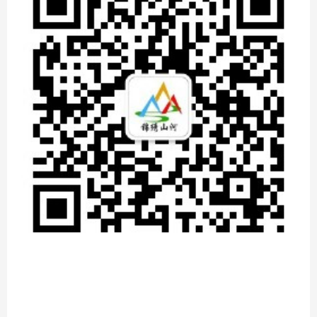
中出现的各种情况有临时决定的权力，所有队员均应听从领队的指导，按照领
队的安排从事力所能力的公共劳动，配合协助领队的工作。
3、领队不是导游，户外活动不等同于旅行社的旅游、所有穿越景区免门票的
活动都有一定风险性、特殊情况时需要补票、或绕路不予理解请绕行。领队不
是保姆，队员在出行期间应发扬户外运动自助、自立的精神，不能有凡事依赖
领队的思想。
4、因交通延阻、罢工、政变、天气、飞机、火车故障、景点关闭、航班取消
或更改时间等不可抗力因素导致部分景点无法游览，领队有权利调整行程、组
织者不应承担任何责任，如由此导致的费用增加，由游客自理。
5、高血压，心脏病、哮喘病患等不适宜参加户外运动的患者请不要报名，如
隐瞒病史报名所引起的意外后果自己完全承担。
十、活动免责声明的约定：
【免责声明】此次为自助式的AA制活动 凡报名者 需身体健康，无心脏病、高
血压、哮喘、精神病 恐高症等慢性疾病史。有自主能力，能对自己的行为负
责.在此组织者仅仅负责召集和协调，不承担任何责任，请参加者对自己安全负