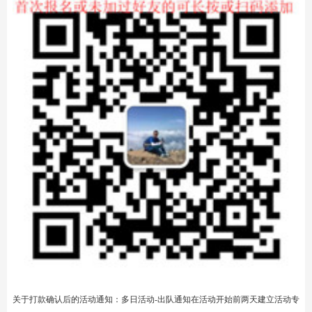
2、三天大巴车的加油、过路过桥、停车费用等。
3、三天的司机吃住。
4、领队的组织费用、地接费用。
5、公共设备费用、对讲绳索等。
6、三天的旅游保险费用。
7、三晚商务酒店或同级别山庄民宿。
8、两个早餐
【费用不含】：
1、全程不含门票：都是原生态景区或古道几乎无门票。
2、所有路餐、以及未提及其他费用。
3、特殊情况下无法拼房产生过的单房差180元。
4、如特殊情况产生门票卫生费自理
五、活动报名的方式信息：
【多日长线报名方式】：
第一、曾经报过名或加过好友的亲-可微信好友内搜索-山河-两个字。会出现山