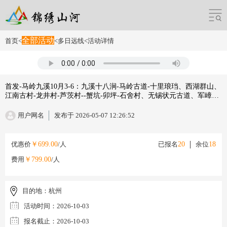
全部活动
首页
<
<
多日远线
<
活动详情
首发-马岭九溪10月3-6：九溪十八涧-马岭古道-十里琅珰、西湖群山、
江南古村-龙井村-芦茨村--蟹坑-卯坪-石舍村、无锡状元古道、军嶂古
道-俯瞰太湖-小众-四日
用户网名
发布于 2026-05-07 12:26:52
优惠价
￥699.00
/人
已报名
20
余位
18
费用
￥799.00
/人
目的地：
杭州
活动时间：
2026-10-03
报名截止：
2026-10-03