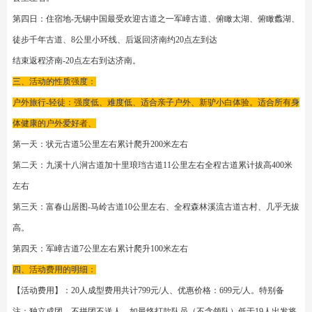
道 。古道以河卵石和青石板铺筑，沿途自然风光秀丽，人文底蕴深厚，被誉
为“全国最美森林古道”千年古道,用竹林、瀑布和青石板路串起5个绝美古村,基
本零爬升新手也能轻松走完全程。
全国最美森林古道”千年古道,用竹林、瀑布和青石板路串起5个绝美古村,基本
零爬升新手也能轻松走完全程。
二、活动的行程安排简单介绍：
第一日：济南出发到达无锡徒步-无锡中国最受欢迎古道之一状元古道、四位状
元从这古道走出发、徒步千年古道、住宿-无锡附近。5公里小环线。