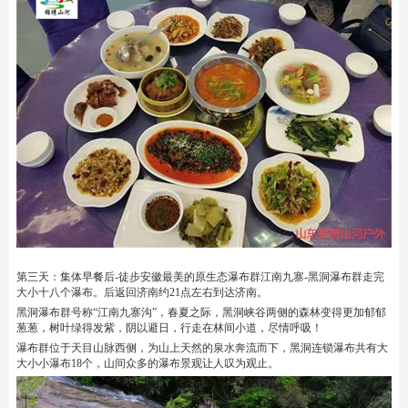
第三天：集体早餐后-徒步安徽最美的原生态瀑布群江南九寨-黑洞瀑布群走完
大小十八个瀑布。后返回济南约21点左右到达济南。
黑洞瀑布群号称“江南九寨沟”，春夏之际，黑洞峡谷两侧的森林变得更加郁郁
葱葱，树叶绿得发紫，阴以避日，行走在林间小道，尽情呼吸！
瀑布群位于天目山脉西侧，为山上天然的泉水奔流而下，黑洞连锁瀑布共有大
大小小瀑布18个，山间众多的瀑布景观让人叹为观止。