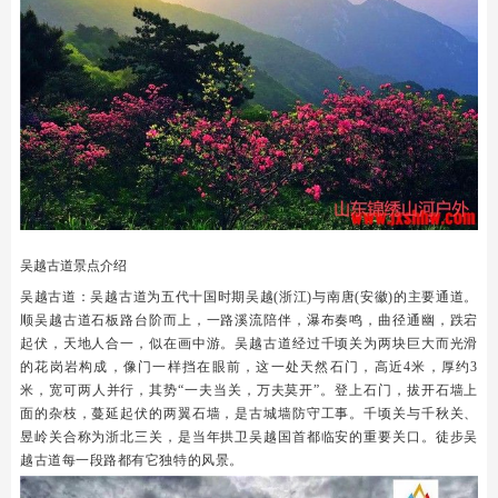
吴越古道景点介绍
吴越古道：吴越古道为五代十国时期吴越(浙江)与南唐(安徽)的主要通道。
顺吴越古道石板路台阶而上，一路溪流陪伴，瀑布奏鸣，曲径通幽，跌宕
起伏，天地人合一，似在画中游。吴越古道经过千顷关为两块巨大而光滑
的花岗岩构成，像门一样挡在眼前，这一处天然石门，高近4米，厚约3
米，宽可两人并行，其势“一夫当关，万夫莫开”。登上石门，拔开石墙上
面的杂枝，蔓延起伏的两翼石墙，是古城墙防守工事。千顷关与千秋关、
昱岭关合称为浙北三关，是当年拱卫吴越国首都临安的重要关口。徒步吴
越古道每一段路都有它独特的风景。