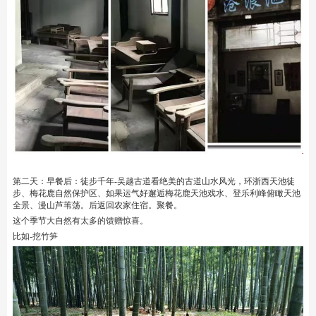
第二天：早餐后：徒步千年-吴越古道看绝美的古道山水风光，环浙西天池徒
步、梅花鹿自然保护区、如果运气好邂逅梅花鹿天池戏水、登乐利峰俯瞰天池
全景、漫山芦苇荡。后返回农家住宿。聚餐。
这个季节大自然有太多的馈赠惊喜。
比如-挖竹笋