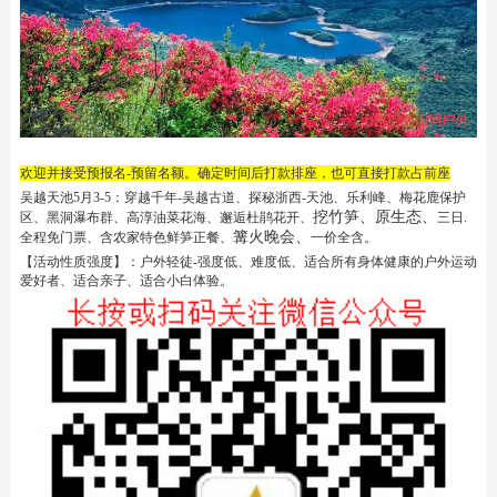
欢迎并接受预报名-预留名额。确定时间后打款排座，也可直接打款占前座
吴越天池5月3-5：穿越千年-吴越古道、探秘浙西-天池、乐利峰、梅花鹿保护
挖竹笋、原生态、
区、黑洞瀑布群、高淳油菜花海、邂逅杜鹃花开、
三日.
篝火晚会、
全程免门票、含农家特色鲜笋正餐、
一价全含。
【活动性质强度】：户外轻徒-强度低、难度低、适合所有身体健康的户外运动
爱好者、适合亲子、适合小白体验。