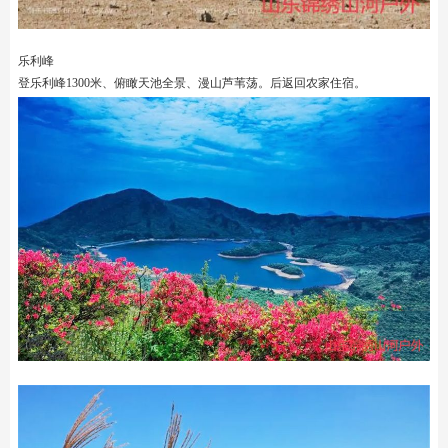
乐利峰
登乐利峰1300米、俯瞰天池全景、漫山芦苇荡。后返回农家住宿。