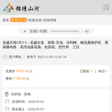
全部活动
首页
<
<
结束活动
<
活动详情
吴越天池5月3-5：吴越古道、浙西-天池、乐利峰、梅花鹿保护区、黑
洞瀑布群、高淳油菜花海、杜鹃花、挖竹笋、三日
用户网名
发布于 2023-11-05 12:41:54
优惠价
￥699.00
/人
已报名
35
余位
0
费用
￥799.00
/人
目的地：
宣城
活动时间：
2026-05-03
报名截止：
2026-05-03