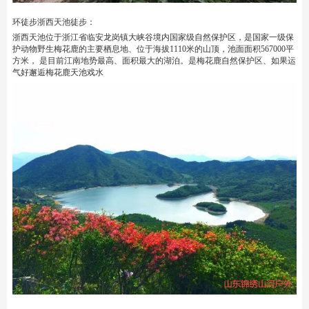
环徒步浙西天池徒步：
浙西天池位于浙江省临安龙岗镇大峡谷境内国家级自然保护区，是国家一级保
护动物野生梅花鹿的主要栖息地、位于海拔1110米的山顶，池面面积567000平
方米， 是目前江南地势最高、面积最大的湖泊。是梅花鹿自然保护区、如果运
气好邂逅梅花鹿天池戏水