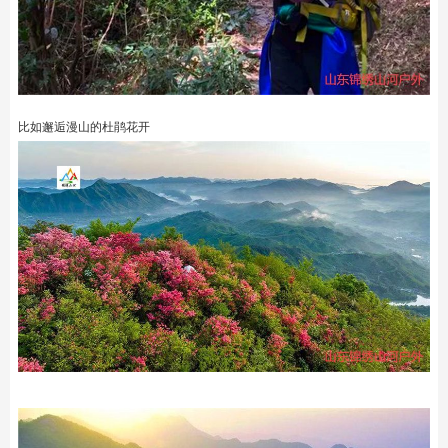
比如邂逅漫山的杜鹃花开