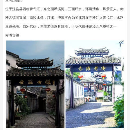
堂-苍浪池。
位于泾县县西临青弋江，东北面琴溪河，三面环水，环境清幽，风景宜人。赤
滩古镇同宣城、南陵比邻，汀溪、漕溪河合为琴溪河在赤滩注入青弋江，水路
直通芜湖。自宋代始，赤滩老街逐具规模，于明代前便是泾县八重镇之一
赤滩古镇