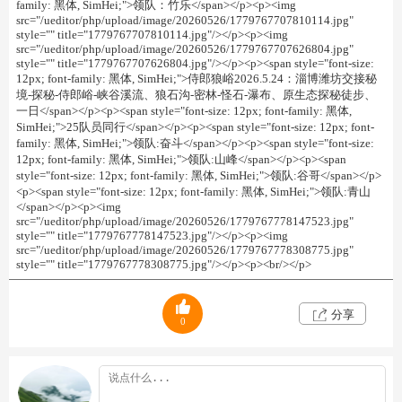
family: 黑体, SimHei;">领队：竹乐</span></p><p><img
src="/ueditor/php/upload/image/20260526/1779767707810114.jpg"
style="" title="1779767707810114.jpg"/></p><p><img
src="/ueditor/php/upload/image/20260526/1779767707626804.jpg"
style="" title="1779767707626804.jpg"/></p><p><span style="font-size:
12px; font-family: 黑体, SimHei;">侍郎狼峪2026.5.24：淄博潍坊交接秘
境-探秘-侍郎峪-峡谷溪流、狼石沟-密林-怪石-瀑布、原生态探秘徒步、
一日</span></p><p><span style="font-size: 12px; font-family: 黑体,
SimHei;">25队员同行</span></p><p><span style="font-size: 12px; font-
family: 黑体, SimHei;">领队:奋斗</span></p><p><span style="font-size:
12px; font-family: 黑体, SimHei;">领队:山峰</span></p><p><span
style="font-size: 12px; font-family: 黑体, SimHei;">领队:谷哥</span></p>
<p><span style="font-size: 12px; font-family: 黑体, SimHei;">领队:青山
</span></p><p><img
src="/ueditor/php/upload/image/20260526/1779767778147523.jpg"
style="" title="1779767778147523.jpg"/></p><p><img
src="/ueditor/php/upload/image/20260526/1779767778308775.jpg"
style="" title="1779767778308775.jpg"/></p><p><br/></p>
分享
0