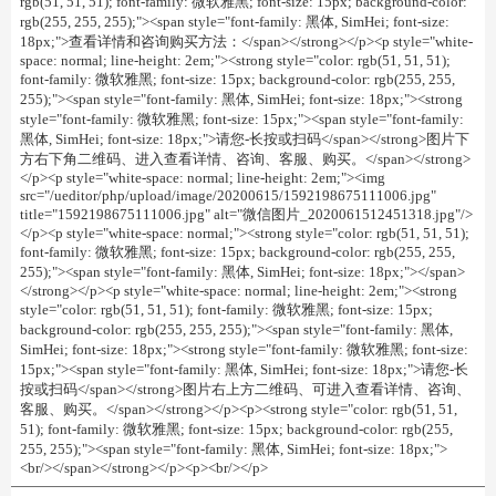
rgb(51, 51, 51); font-family: 微软雅黑; font-size: 15px; background-color:
rgb(255, 255, 255);"><span style="font-family: 黑体, SimHei; font-size:
18px;">查看详情和咨询购买方法：</span></strong></p><p style="white-
space: normal; line-height: 2em;"><strong style="color: rgb(51, 51, 51);
font-family: 微软雅黑; font-size: 15px; background-color: rgb(255, 255,
255);"><span style="font-family: 黑体, SimHei; font-size: 18px;"><strong
style="font-family: 微软雅黑; font-size: 15px;"><span style="font-family:
黑体, SimHei; font-size: 18px;">请您-长按或扫码</span></strong>图片下
方右下角二维码、进入查看详情、咨询、客服、购买。</span></strong>
</p><p style="white-space: normal; line-height: 2em;"><img
src="/ueditor/php/upload/image/20200615/1592198675111006.jpg"
title="1592198675111006.jpg" alt="微信图片_2020061512451318.jpg"/>
</p><p style="white-space: normal;"><strong style="color: rgb(51, 51, 51);
font-family: 微软雅黑; font-size: 15px; background-color: rgb(255, 255,
255);"><span style="font-family: 黑体, SimHei; font-size: 18px;"></span>
</strong></p><p style="white-space: normal; line-height: 2em;"><strong
style="color: rgb(51, 51, 51); font-family: 微软雅黑; font-size: 15px;
background-color: rgb(255, 255, 255);"><span style="font-family: 黑体,
SimHei; font-size: 18px;"><strong style="font-family: 微软雅黑; font-size:
15px;"><span style="font-family: 黑体, SimHei; font-size: 18px;">请您-长
按或扫码</span></strong>图片右上方二维码、可进入查看详情、咨询、
客服、购买。</span></strong></p><p><strong style="color: rgb(51, 51,
51); font-family: 微软雅黑; font-size: 15px; background-color: rgb(255,
255, 255);"><span style="font-family: 黑体, SimHei; font-size: 18px;">
<br/></span></strong></p><p><br/></p>