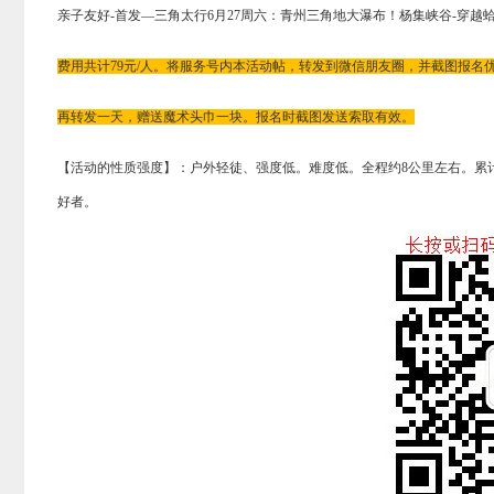
亲子友好-首发—三角太行6月27周六：
青州三角地大瀑布！杨集峡谷-穿越
费用共计79元/人。将服务号内本活动帖，转发到微信朋友圈，并截图报名优惠
再转发一天，赠送魔术头巾一块。报名时截图发送索取有效。
【活动的性质强度】：户外轻徒、强度低。难度低。全程约8公里左右。累
好者。