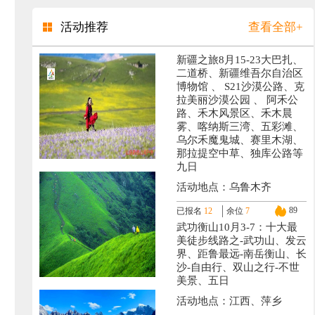
活动推荐
查看全部+
新疆之旅8月15-23大巴扎、
二道桥、新疆维吾尔自治区
博物馆 、 S21沙漠公路、克
拉美丽沙漠公园 、 阿禾公
路、禾木风景区、禾木晨
雾、喀纳斯三湾、五彩滩、
乌尔禾魔鬼城、赛里木湖、
那拉提空中草、独库公路等
九日
活动地点：乌鲁木齐
89
已报名
12
余位
7
武功衡山10月3-7：十大最
美徒步线路之-武功山、发云
界、距鲁最远-南岳衡山、长
沙-自由行、双山之行-不世
美景、五日
活动地点：江西、萍乡