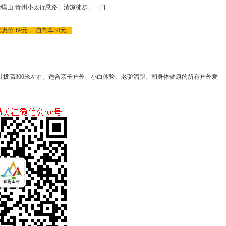
蛤蟆山-青州小太行悬路、清凉徒步、一日
价-69元，-自驾车30元。
计拔高300米左右。适合亲子户外、小白体验、老驴溜腿、和身体健康的所有户外爱