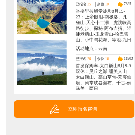
7685
已报名
35
余位
19
香格里拉殿堂徒步8月15-
23：上帝眼泪-南极洛、孔
雀山-天心十二湖、虎跳峡高
路徒步、探秘-阿布吉措、轻
徒老药山-玉龙雪山-哈巴雪
山、小中甸花海、等地-九日
活动地点：云南
11903
已报名
20
余位
16
首发保姆车-太白巍山8月8-9
双休：灵丘之巅-睡美人山-
太白巍山、高山草甸-云雾仙
境、沟掌峡谷瀑布、千古-倒
马关、两日
活动地点：灵丘
1248
已报名
19
余位
15
立即报名咨询
西藏全景9月3-14或18：阿
里大环线-日喀则-墨脱-林芝
(羊湖+珠峰+冈仁波齐+班公
湖-玛旁雍错+札达土林+古