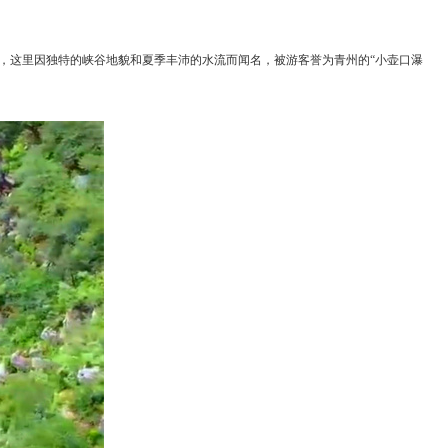
景观，这里因独特的峡谷地貌和夏季丰沛的水流而闻名，被游客誉为青州的“小壶口瀑