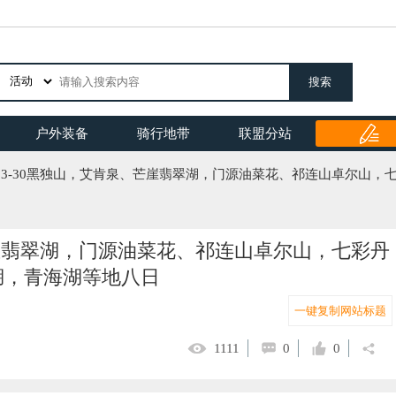
搜索
户外装备
骑行地带
联盟分站
23-30黑独山，艾肯泉、芒崖翡翠湖，门源油菜花、祁连山卓尔山
芒崖翡翠湖，门源油菜花、祁连山卓尔山，七彩丹
湖，青海湖等地八日
一键复制网站标题
1111
0
0