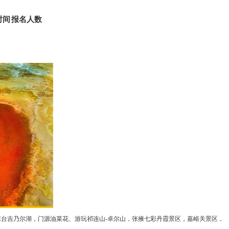
时间
报名人数
，东台吉乃尔湖，门源油菜花、游玩祁连山-卓尔山，张掖七彩丹霞景区，嘉峪关景区，