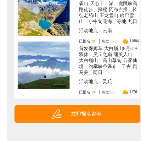
雀山-天心十二湖、虎跳峡高
路徒步、探秘-阿布吉措、轻
徒老药山-玉龙雪山-哈巴雪
山、小中甸花海、等地-九日
活动地点：云南
11804
已报名
20
余位
16
首发保姆车-太白巍山8月8-9
双休：灵丘之巅-睡美人山-
太白巍山、高山草甸-云雾仙
境、沟掌峡谷瀑布、千古-倒
马关、两日
活动地点：灵丘
1176
已报名
19
余位
15
西藏全景9月3-14或18：阿
里大环线-日喀则-墨脱-林芝
(羊湖+珠峰+冈仁波齐+班公
立即报名咨询
湖-玛旁雍错+札达土林+古
格王朝+纳木错-圣象天门-等
地十二日。
活动地点：拉萨