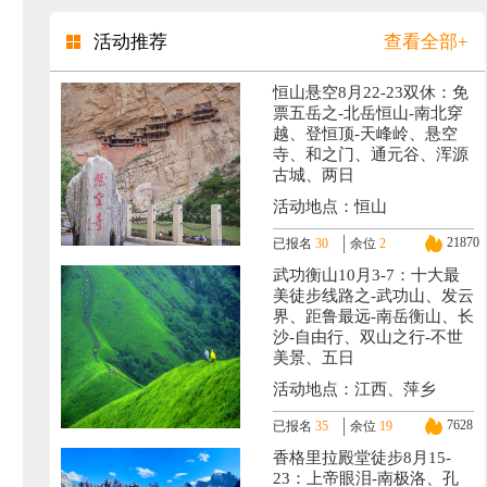
活动推荐
查看全部+
恒山悬空8月22-23双休：免
票五岳之-北岳恒山-南北穿
越、登恒顶-天峰岭、悬空
寺、和之门、通元谷、浑源
古城、两日
活动地点：恒山
21870
已报名
30
余位
2
武功衡山10月3-7：十大最
美徒步线路之-武功山、发云
界、距鲁最远-南岳衡山、长
沙-自由行、双山之行-不世
美景、五日
活动地点：江西、萍乡
7628
已报名
35
余位
19
香格里拉殿堂徒步8月15-
23：上帝眼泪-南极洛、孔