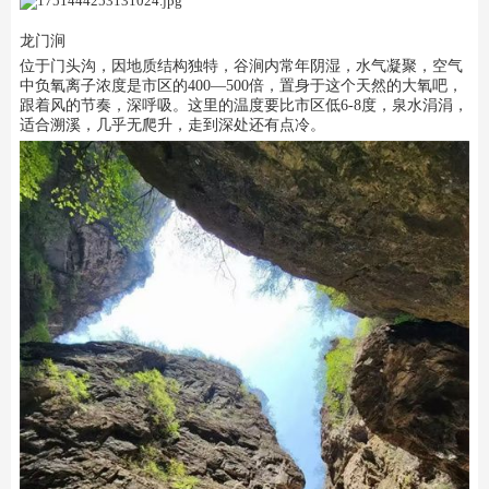
龙门涧
位于门头沟，因地质结构独特，谷涧内常年阴湿，水气凝聚，空气
中负氧离子浓度是市区的400—500倍，置身于这个天然的大氧吧，
跟着风的节奏，深呼吸。这里的温度要比市区低6-8度，泉水涓涓，
适合溯溪，几乎无爬升，走到深处还有点冷。