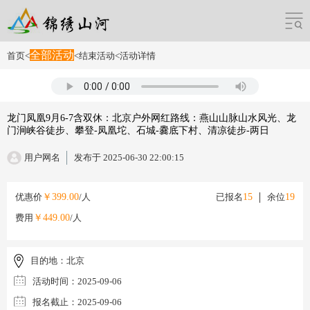
全部活动
首页
<
<
结束活动
<
活动详情
龙门凤凰9月6-7含双休：北京户外网红路线：燕山山脉山水风光、龙
门涧峡谷徒步、攀登-凤凰坨、石城-爨底下村、清凉徒步-两日
用户网名
发布于 2025-06-30 22:00:15
优惠价
￥399.00
/人
已报名
15
余位
19
费用
￥449.00
/人
目的地：
北京
活动时间：
2025-09-06
报名截止：
2025-09-06