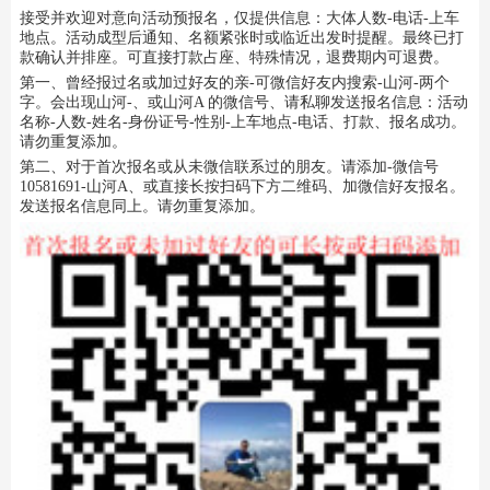
接受并欢迎对意向活动预报名，仅提供信息：大体人数-电话-上车
地点。活动成型后通知、名额紧张时或临近出发时提醒。最终已打
款确认并排座。可直接打款占座、特殊情况，退费期内可退费。
第一、曾经报过名或加过好友的亲-可微信好友内搜索-山河-两个
字。会出现山河-、或山河A 的微信号、请私聊发送报名信息：活动
名称-人数-姓名-身份证号-性别-上车地点-电话、打款、报名成功。
请勿重复添加。
第二、对于首次报名或从未微信联系过的朋友。请添加-微信号
10581691-山河A、或直接长按扫码下方二维码、加微信好友报名。
发送报名信息同上。请勿重复添加。