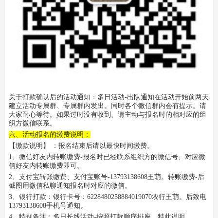
关于打款确认后的活动通知：多日活动-出队通知在活动开始前两天
建立活动专属群、专属群内发出。同时各个微信群内会有提示。请
大家耐心等待。如果过时没有收到、请主动与报名时的相对应的组
织方微信联系。
六、活动报名的缴费说明：
【缴款说明】 ：报名结束后请以最快时间缴费。
1、微信好友内转账缴费-报名时已经联系组织方的微信号、对应微
信好友内转账缴费即可。
2、支付宝转账缴费、支付宝账号-13793138608王萌。转账缴费-后
截图用微信私聊通知报名时对应的微信。
3、银行打款：银行卡号：6228480258884019070农行王萌。后致电
13793138608手机号通知。
4、特别备注：多日长线活动-按照打款顺序排座。特此说明。