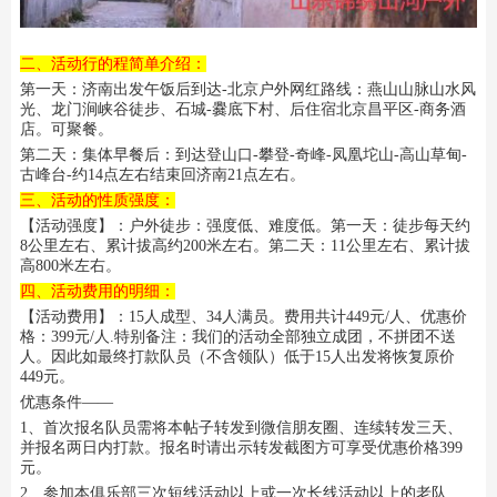
二、活动行的程简单介绍：
第一天：济南出发午饭后到达-北京户外网红路线：燕山山脉山水风
光、龙门涧峡谷徒步、石城-爨底下村、后住宿北京昌平区-商务酒
店。可聚餐。
第二天：集体早餐后：到达登山口-
攀登-奇峰-凤凰坨山-高山草甸-
古峰台-
约14点左右结束回济南21点左右。
三、活动的性质强度：
【活动强度】：户外徒步：强度低、难度低。第一天：徒步每天约
8公里左右、累计拔高约200米左右。第二天：11公里左右、累计拔
高800米左右。
四、活动费用的明细：
【活动费用】：15人成型、34人满员。费用共计449元/人、优惠价
格：399元/人.特别备注：我们的活动全部独立成团，不拼团不送
人。因此如最终打款队员（不含领队）低于15人出发将恢复原价
449元。
优惠条件——
1、首次报名队员需将本帖子转发到微信朋友圈、连续转发三天、
并报名两日内打款。报名时请出示转发截图方可享受优惠价格399
元。
2、参加本俱乐部三次短线活动以上或一次长线活动以上的老队