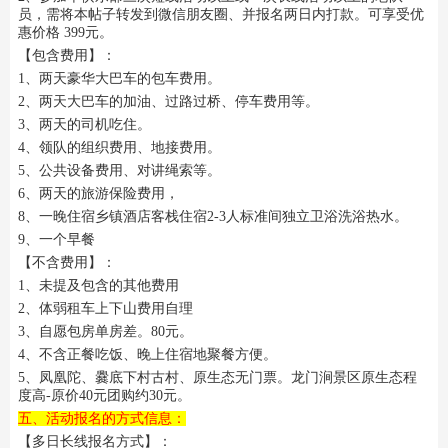
员，需将本帖子转发到微信朋友圈、并报名两日内打款。可享受优
惠价格 399元。
【包含费用】：
1、两天豪华大巴车的包车费用。
2、两天大巴车的加油、过路过桥、停车费用等。
3、两天的司机吃住。
4、领队的组织费用、地接费用。
5、公共设备费用、对讲绳索等。
6、两天的旅游保险费用，
8、一晚住宿乡镇酒店客栈住宿2-3人标准间独立卫浴洗浴热水。
9、一个早餐
【不含费用】：
1、未提及包含的其他费用
2、体弱租车上下山费用自理
3、自愿包房单房差。80元。
4、不含正餐吃饭、晚上住宿地聚餐方便。
5、凤凰陀、爨底下村古村、原生态无门票。龙门涧景区原生态程
度高-原价40元团购约30元。
五、活动报名的方式信息：
【多日长线报名方式】：