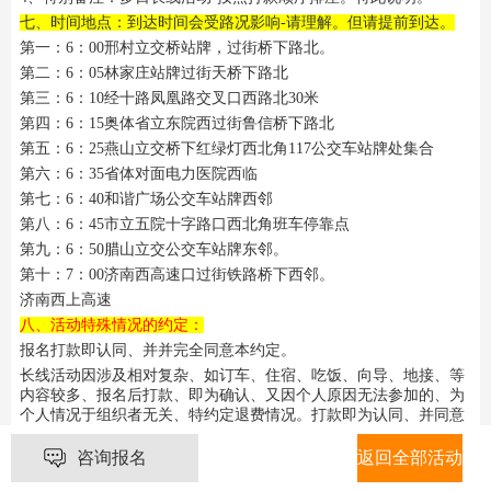
七、时间地点：到达时间会受路况影响-请理解。但请提前到达。
第一：6：00邢村立交桥站牌，过街桥下路北。
第二：6：05林家庄站牌过街天桥下路北
第三：6：10经十路凤凰路交叉口西路北30米
第四：6：15奥体省立东院西过街鲁信桥下路北
第五：6：25燕山立交桥下红绿灯西北角117公交车站牌处集合
第六：6：35省体对面电力医院西临
第七：6：40和谐广场公交车站牌西邻
第八：6：45市立五院十字路口西北角班车停靠点
第九：6：50腊山立交公交车站牌东邻。
第十：7：00济南西高速口过街铁路桥下西邻。
济南西上高速
八、活动特殊情况的约定：
报名打款即认同、并并完全同意本约定。
长线活动因涉及相对复杂、如订车、住宿、吃饭、向导、地接、等
内容较多、报名后打款、即为确认、又因个人原因无法参加的、为
个人情况于组织者无关、特约定退费情况。打款即为认同、并同意
本约定。请勿纠缠、请勿纠缠。
咨询报名
返回全部活动
1、因个人原因打款后无法参加、请提前三天请假。三天期内报名
同时打款的队员即为确认。这个时期内因个人原因确实无法参加活