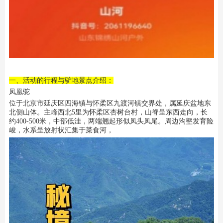
一、活动的行程与驴地景点介绍：
凤凰驼
位于北京市延庆区四海镇与怀柔区九渡河镇交界处，属延庆盆地东
北侧山体。主峰西北5里为怀柔区杏树台村，山脊呈东西走向，长
约400-500米，中部低洼，两端翘起形似凤头凤尾。周边沟壑发育险
峻，水系呈放射状汇集于菜食河，