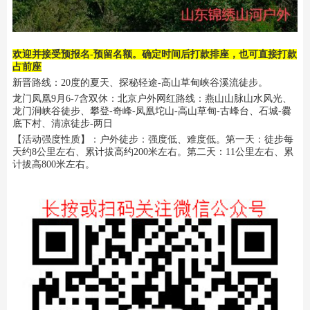
欢迎并接受预报名-预留名额。确定时间后打款排座，也可直接打款
占前座
新晋路线：20度的夏天、探秘轻途-高山草甸峡谷溪流徒步。
龙门凤凰9月6-7含双休：北京户外网红路线：燕山山脉山水风光、
龙门涧峡谷徒步、攀登-奇峰-凤凰坨山-高山草甸-古峰台、石城-爨
底下村、清凉徒步-两日
【活动强度性质】：户外徒步：强度低、难度低。第一天：徒步每
天约8公里左右、累计拔高约200米左右。第二天：11公里左右、累
计拔高800米左右。